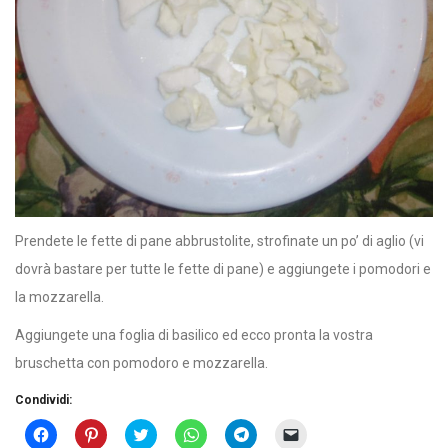
Prendete le fette di pane abbrustolite, strofinate un po’ di aglio (vi
dovrà bastare per tutte le fette di pane) e aggiungete i pomodori e
la mozzarella.
Aggiungete una foglia di basilico ed ecco pronta la vostra
bruschetta con pomodoro e mozzarella.
Condividi:
Fai
Fai
Click
Fai
Fai
Fai
clic
clic
to
clic
clic
clic