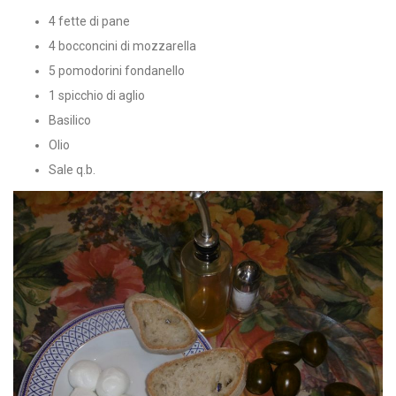
4 fette di pane
4 bocconcini di mozzarella
5 pomodorini fondanello
1 spicchio di aglio
Basilico
Olio
Sale q.b.