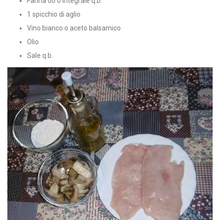
Farina 00 o integrale q.b.
1 spicchio di aglio
Vino bianco o aceto balsamico
Olio
Sale q.b.