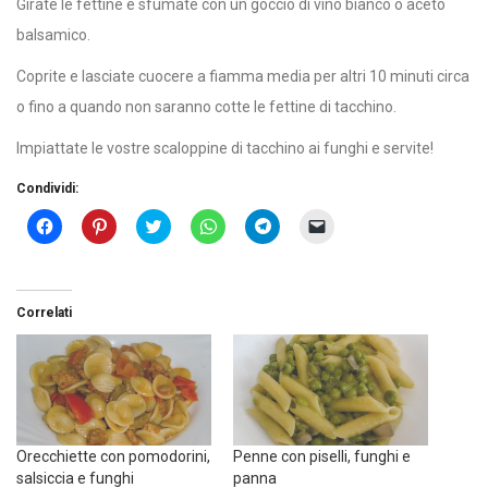
Girate le fettine e sfumate con un goccio di vino bianco o aceto
balsamico.
Coprite e lasciate cuocere a fiamma media per altri 10 minuti circa
o fino a quando non saranno cotte le fettine di tacchino.
Impiattate le vostre scaloppine di tacchino ai funghi e servite!
Condividi:
Fai
Fai
Click
Fai
Fai
Fai
clic
clic
to
clic
clic
clic
per
qui
share
per
per
per
condividere
per
on
condividere
condividere
inviare
su
condividere
Twitter
su
su
un
Facebook
su
(Si
WhatsApp
Telegram
link
(Si
Pinterest
apre
(Si
(Si
a
Correlati
apre
(Si
in
apre
apre
un
in
apre
una
in
in
amico
una
in
nuova
una
una
via
nuova
una
finestra)
nuova
nuova
e-
finestra)
nuova
finestra)
finestra)
mail
finestra)
(Si
apre
in
una
nuova
Orecchiette con pomodorini,
Penne con piselli, funghi e
finestra)
salsiccia e funghi
panna