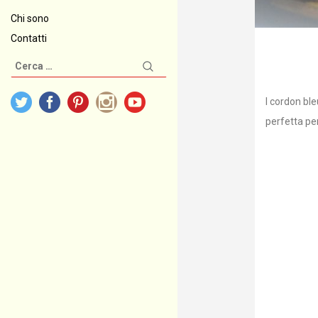
Chi sono
Contatti
Ricerca
per:
I cordon bl
perfetta per