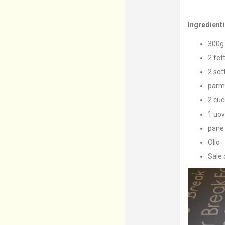
Ingredienti
300g 
2 fet
2 sot
parmi
2 cuc
1 uo
pane 
Olio
Sale 