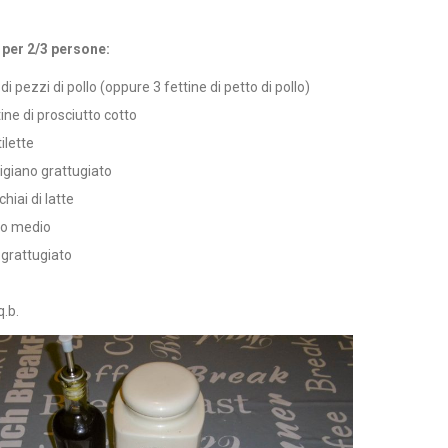
 per 2/3 persone:
di pezzi di pollo (oppure 3 fettine di petto di pollo)
tine di prosciutto cotto
tilette
giano grattugiato
chiai di latte
vo medio
grattugiato
q.b.