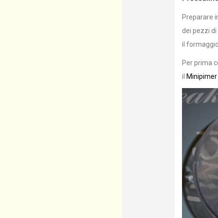
Preparare in
dei pezzi di
il formaggi
Per prima c
il
Minipime