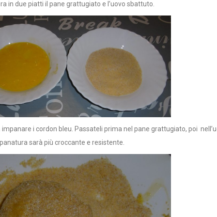
a in due piatti il pane grattugiato e l’uovo sbattuto.
 impanare i cordon bleu. Passateli prima nel pane grattugiato, poi nell’u
 panatura sarà più croccante e resistente.