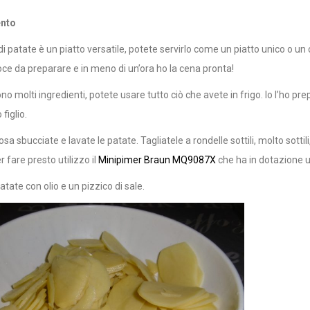
nto
i patate è un piatto versatile, potete servirlo come un piatto unico o un c
loce da preparare e in meno di un’ora ho la cena pronta!
o molti ingredienti, potete usare tutto ciò che avete in frigo. Io l’ho p
figlio.
osa sbucciate e lavate le patate. Tagliatele a rondelle sottili, molto so
r fare presto utilizzo il
Minipimer Braun MQ9087X
che ha in dotazione u
atate con olio e un pizzico di sale.