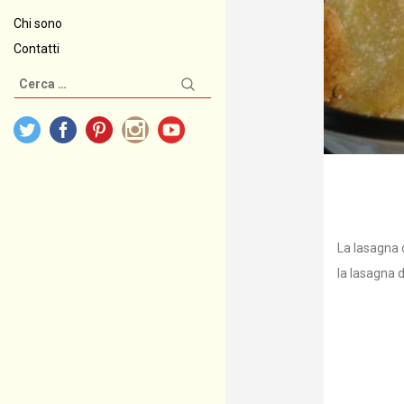
Chi sono
Contatti
Ricerca
per:
La lasagna d
la lasagna d