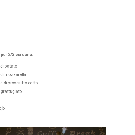
 per 2/3 persone:
di patate
 di mozzarella
te di prosciutto cotto
grattugiato
q.b.