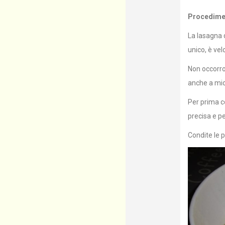
Procedime
La lasagna d
unico, è ve
Non occorron
anche a mio 
Per prima c
precisa e pe
Condite le p