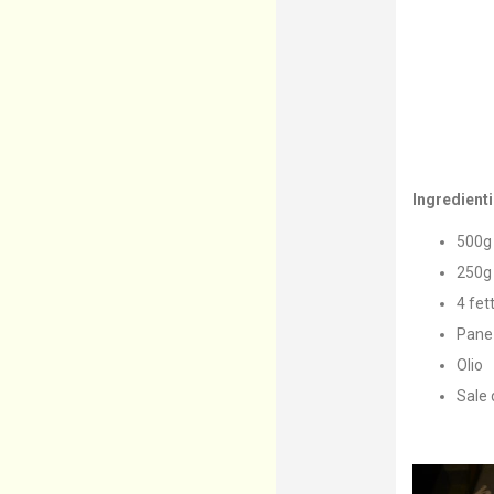
Ingredienti
500g 
250g
4 fet
Pane 
Olio
Sale 