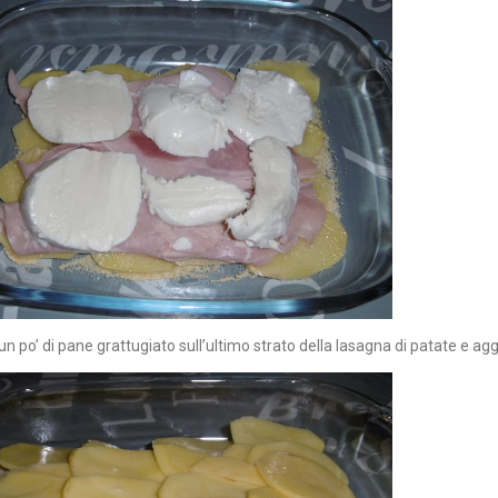
n po’ di pane grattugiato sull’ultimo strato della lasagna di patate e agg