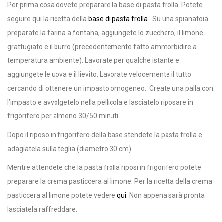
Per prima cosa dovete preparare la base di pasta frolla. Potete
seguire qui la ricetta della
base di pasta frolla
. Su una spianatoia
preparate la farina a fontana, aggiungete lo zucchero, il limone
grattugiato e il burro (precedentemente fatto ammorbidire a
temperatura ambiente). Lavorate per qualche istante e
aggiungete le uova e il lievito. Lavorate velocemente il tutto
cercando di ottenere un impasto omogeneo. Create una palla con
l’impasto e avvolgetelo nella pellicola e lasciatelo riposare in
frigorifero per almeno 30/50 minuti.
Dopo il riposo in frigorifero della base stendete la pasta frolla e
adagiatela sulla teglia (diametro 30 cm).
Mentre attendete che la pasta frolla riposi in frigorifero potete
preparare la crema pasticcera al limone. Per la ricetta della crema
pasticcera al limone potete vedere
qui
. Non appena sarà pronta
lasciatela raffreddare.