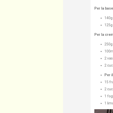
Per la base
140g 
125g
Per la crem
250g 
100ml
2 vas
2 cuc
Per i
15 fr
2 cuc
1 fog
1 li