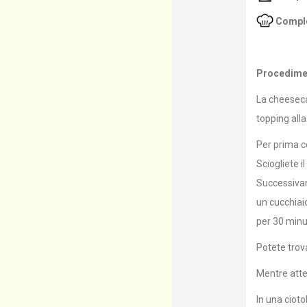
Comple
Procedime
La cheeseca
topping alla
Per prima co
Sciogliete 
Successivam
un cucchiai
per 30 minu
Potete tro
Mentre atten
In una ciot