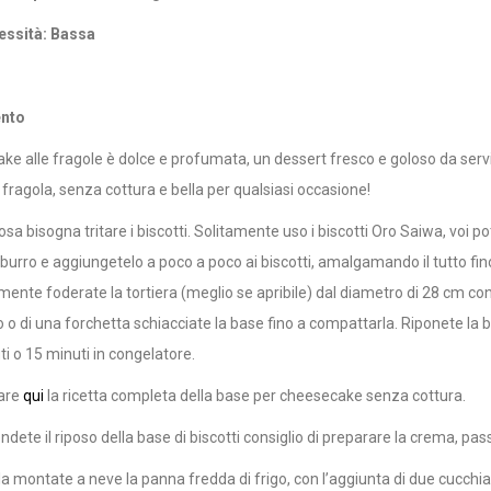
ssità: Bassa
nto
ke alle fragole è dolce e profumata, un dessert fresco e goloso da servi
 fragola, senza cottura e bella per qualsiasi occasione!
sa bisogna tritare i biscotti. Solitamente uso i biscotti Oro Saiwa, voi pot
il burro e aggiungetelo a poco a poco ai biscotti, amalgamando il tutto 
ente foderate la tortiera (meglio se apribile) dal diametro di 28 cm con 
o o di una forchetta schiacciate la base fino a compattarla. Riponete la 
ti o 15 minuti in congelatore.
vare
qui
la ricetta completa della base per cheesecake senza cottura.
dete il riposo della base di biscotti consiglio di preparare la crema, pas
ola montate a neve la panna fredda di frigo, con l’aggiunta di due cucchi