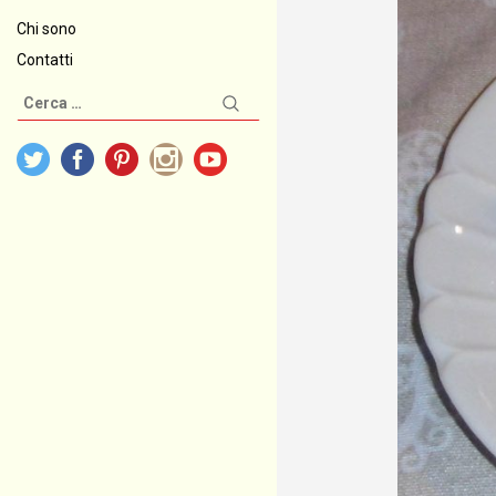
Chi sono
Contatti
Ricerca
per: