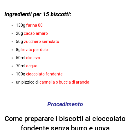
Ingredienti per 15 biscotti:
130g
farina 00
20g
cacao amaro
50g
zucchero semolato
8g
lievito per dolci
50ml
olio evo
70ml
acqua
100g
cioccolato
fondente
un pizzico di
cannella o buccia di arancia
Procedimento
Come preparare i biscotti al cioccolato
fondente senza burro e uova