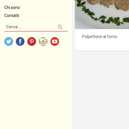
Chi sono
Contatti
Ricerca
per:
Polpettone al forno