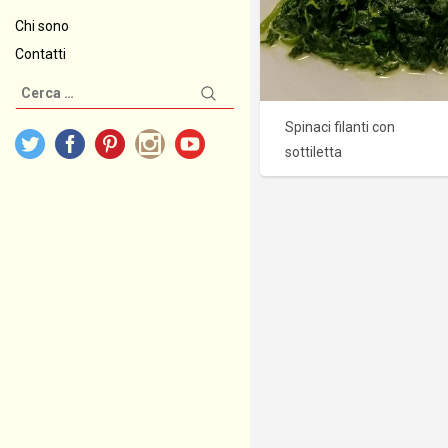
Chi sono
Contatti
Ricerca
per:
Spinaci filanti con
sottiletta