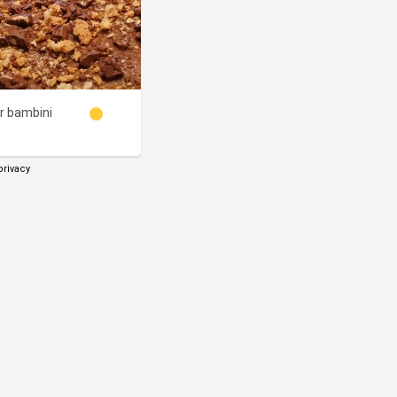
r bambini
privacy