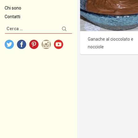
Chi sono
Contatti
Ricerca
per:
Ganache al cioccolato e
nocciole