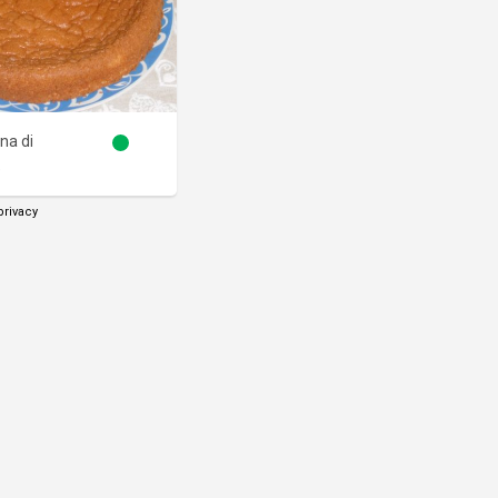
na di
e
privacy