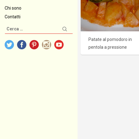
Chi sono
Contatti
Ricerca
per:
Patate al pomodoro in
pentola a pressione